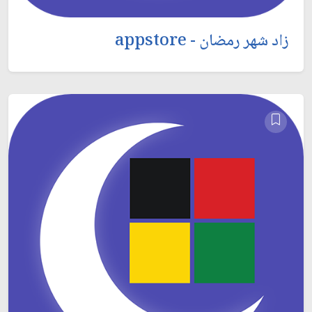
زاد شهر رمضان - appstore